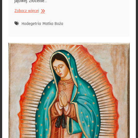
jajowej. Złocenie…
Ikona
Zobacz więcej
Matka
Boża
Hodegetria
Matka Boża
Opolska