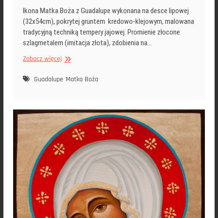
Ikona Matka Boża z Guadalupe wykonana na desce lipowej
(32x54cm), pokrytej gruntem kredowo-klejowym, malowana
tradycyjną techniką tempery jajowej. Promienie złocone
szlagmetalem (imitacja złota), zdobienia na…
Ikona
Zobacz więcej
Matka
Boża
Guadalupe
Matka Boża
z
Guadalupe