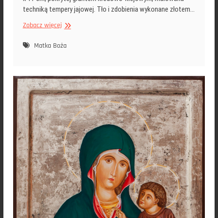
techniką tempery jajowej. Tło i zdobienia wykonane złotem…
Ikona
Zobacz więcej
Matka
Boża
Matka Boża
Fatimska