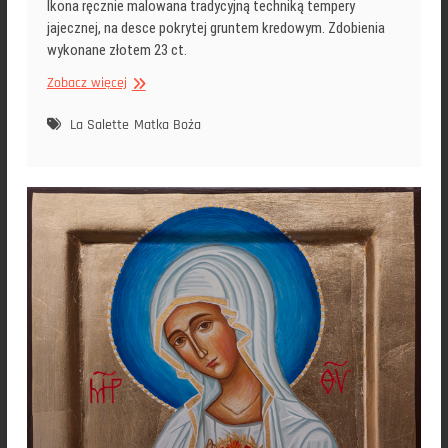
Ikona ręcznie malowana tradycyjną techniką tempery
jajecznej, na desce pokrytej gruntem kredowym. Zdobienia
wykonane złotem 23 ct.
Ikona
Zobacz więcej
Matka
Boża
La Salette
Matka Boża
z
La
Salette