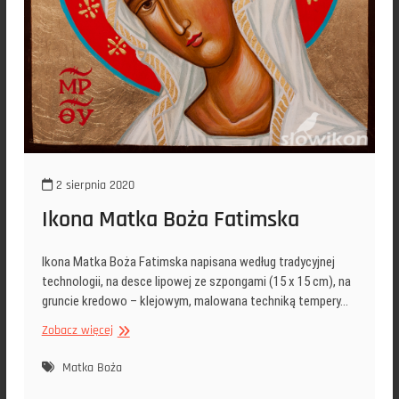
2 sierpnia 2020
Ikona Matka Boża Fatimska
Ikona Matka Boża Fatimska napisana według tradycyjnej
technologii, na desce lipowej ze szpongami (15 x 15 cm), na
gruncie kredowo – klejowym, malowana techniką tempery…
Ikona
Zobacz więcej
Matka
Boża
Matka Boża
Fatimska