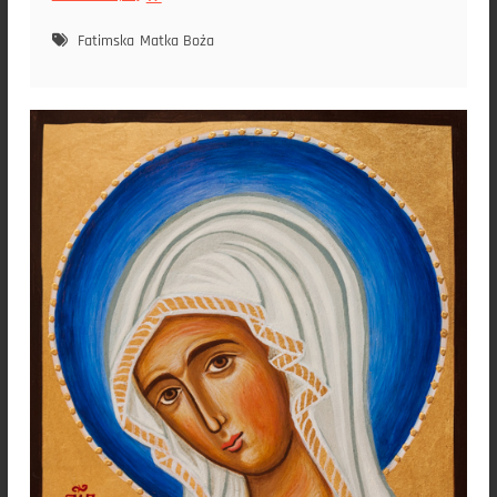
Matka
Boża
Fatimska
Matka Boża
Fatimska