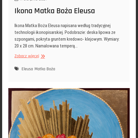
Ikona Matka Boża Eleusa
Ikona Matka Boża Eleusa napisana według tradycyjnej
technologii ikonopisarskiej. Podobrazie: deska lipowa ze
szpongami, pokryta gruntem kredowo- klejowym. Wymiary:
20 x 28 cm. Namalowana temperą…
Ikona
Zobacz więcej
Matka
Boża
Eleusa
Matka Boża
Eleusa