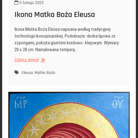
5 lutego 2022
Ikona Matka Boża Eleusa
Ikona Matka Boża Eleusa napisana według tradycyjnej
technologii ikonopisarskiej. Podobrazie: deska lipowa ze
szpongami, pokryta gruntem kredowo- klejowym. Wymiary:
20 x 28 cm. Namalowana temperą…
Ikona
Zobacz więcej
Matka
Boża
Eleusa
Matka Boża
Eleusa