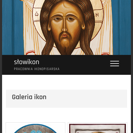
Przejdź
do
treści
słowikon
PRACOWNIA IKONOPISARSKA
Galeria ikon