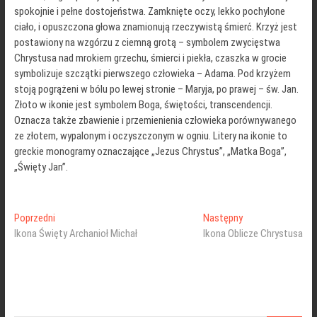
spokojnie i pełne dostojeństwa. Zamknięte oczy, lekko pochylone
ciało, i opuszczona głowa znamionują rzeczywistą śmierć. Krzyż jest
postawiony na wzgórzu z ciemną grotą – symbolem zwycięstwa
Chrystusa nad mrokiem grzechu, śmierci i piekła, czaszka w grocie
symbolizuje szczątki pierwszego człowieka – Adama. Pod krzyżem
stoją pogrążeni w bólu po lewej stronie – Maryja, po prawej – św. Jan.
Złoto w ikonie jest symbolem Boga, świętości, transcendencji.
Oznacza także zbawienie i przemienienia człowieka porównywanego
ze złotem, wypalonym i oczyszczonym w ogniu. Litery na ikonie to
greckie monogramy oznaczające „Jezus Chrystus”, „Matka Boga”,
„Święty Jan”.
Nawigacja
Poprzedni
Następny
Poprzedni
Następny
wpis:
wpis:
Ikona Święty Archanioł Michał
Ikona Oblicze Chrystusa
wpisu