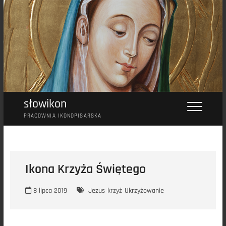
Przejdź
do
treści
słowikon
PRACOWNIA IKONOPISARSKA
Ikona Krzyża Świętego
8 lipca 2019
Jezus
krzyż
Ukrzyżowanie