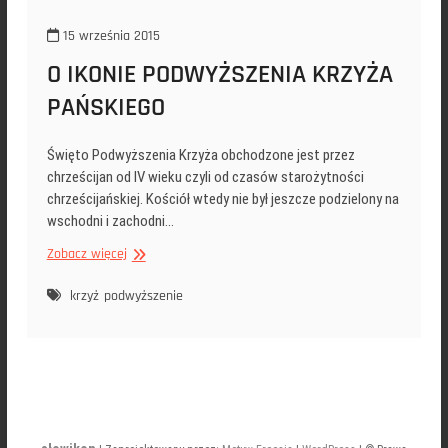
15 września 2015
O IKONIE PODWYŻSZENIA KRZYŻA
PAŃSKIEGO
Święto Podwyższenia Krzyża obchodzone jest przez
chrześcijan od IV wieku czyli od czasów starożytności
chrześcijańskiej. Kościół wtedy nie był jeszcze podzielony na
wschodni i zachodni…
O
Zobacz więcej
IKONIE
PODWYŻSZENIA
krzyż
podwyższenie
KRZYŻA
PAŃSKIEGO