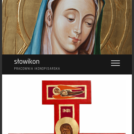
Przejdź
do
treści
słowikon
PRACOWNIA IKONOPISARSKA