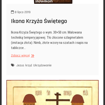
8 lipca 2019
Ikona Krzyża Świętego
Ikona Krzyża Świętego o wym. 30×50 cm. Malowana
techniką tempery jajowej. Tło złocone szlagmetalem
(imitacja złota). Nimb, złote wzory na szatach i napis na
tabliczce…
Ikona
Zobacz więcej
Krzyża
Świętego
Jezus
krzyż
Ukrzyżowanie