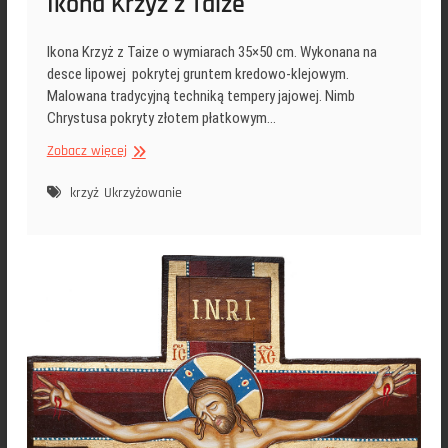
Ikona Krzyż z Taize
Ikona Krzyż z Taize o wymiarach 35×50 cm. Wykonana na
desce lipowej pokrytej gruntem kredowo-klejowym.
Malowana tradycyjną techniką tempery jajowej. Nimb
Chrystusa pokryty złotem płatkowym…
Ikona
Zobacz więcej
Krzyż
z
krzyż
Ukrzyżowanie
Taize