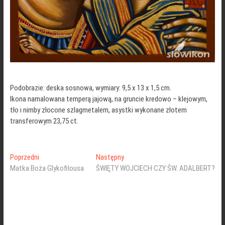
Podobrazie: deska sosnowa, wymiary: 9,5 x 13 x 1,5 cm.
Ikona namalowana temperą jajową, na gruncie kredowo – klejowym,
tło i nimby złocone szlagmetalem, asystki wykonane złotem
transferowym 23,75 ct.
Nawigacja
Poprzedni
Następny
Poprzedni
Następny
wpis:
wpis:
Matka Boża Glykofilousa
ŚWIĘTY WOJCIECH CZY ŚW. ADALBERT?
wpisu