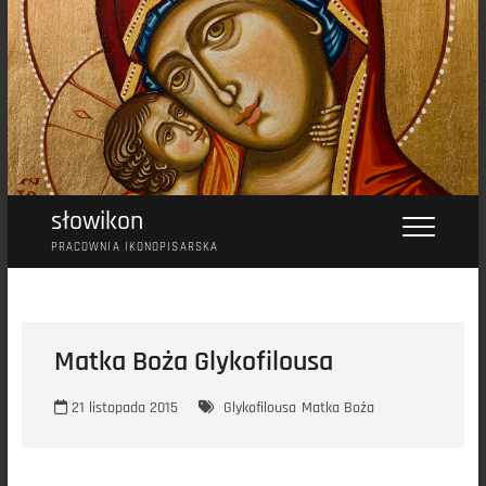
Przejdź
do
treści
słowikon
PRACOWNIA IKONOPISARSKA
Matka Boża Glykofilousa
21 listopada 2015
Glykofilousa
Matka Boża