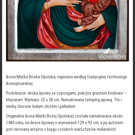
Ikona Matka Boska Opolska, napisana według tradycyjnej technologii
ikonopisarskiej.
Podobrazie: deska lipowa ze szpongami, pokryta gruntem kredowo –
klejowym. Wymiary: 32 x 50 cm. Namalowana temperą jajową. Tło i
nimby złocone białym złotem i palladem.
Oryginalna ikona Matki Bożej Opolskiej została namalowana około
1480 roku, na desce lipowej o wymiarach 129 x 92 cm, a jej autorem
jest nieznany artysta z kręgu czeskich warsztatów malarskich.