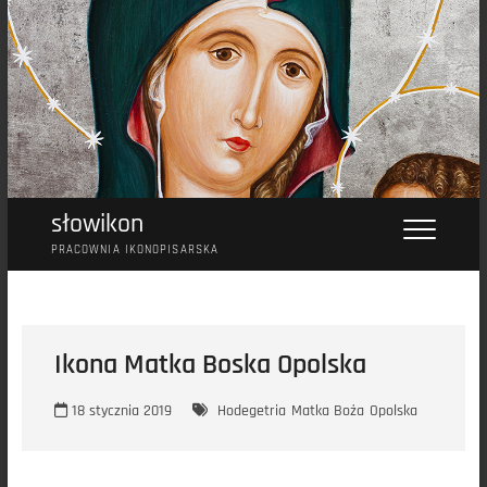
Przejdź
do
treści
słowikon
PRACOWNIA IKONOPISARSKA
Ikona Matka Boska Opolska
18 stycznia 2019
Hodegetria
Matka Boża
Opolska