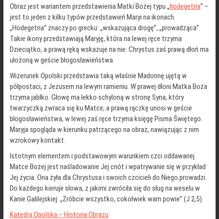
Obraz jest wariantem przedstawienia Matki Bożej typu „
hodegetria
” –
jest to jeden z kilku typów przedstawień Maryi na ikonach.
„Hodegetria” znaczy po grecku: „wskazująca drogę”, „prowadząca”.
Takie ikony przedstawiają Maryję, która na lewej ręce trzyma
Dzieciątko, a prawą ręką wskazuje na nie. Chrystus zaś prawą dłoń ma
ułożoną w geście błogosławieństwa.
Wizerunek Opolski przedstawia taką właśnie Madonnę ujętą w
półpostaci, z Jezusem na lewym ramieniu. W prawej dłoni Matka Boża
trzyma jabłko. Głowę ma lekko schyloną w stronę Syna, który
twarzyczką zwraca się ku Matce, a prawą rączkę unosi w geście
błogosławieństwa, w lewej zaś ręce trzyma księgę Pisma Świętego.
Maryja spogląda w kierunku patrzącego na obraz, nawiązując z nim
wzrokowy kontakt.
Istotnym elementem i podstawowym warunkiem czci oddawanej
Matce Bożej jest naśladowanie Jej cnót i wpatrywanie się w przykład
Jej życia. Ona żyła dla Chrystusa i swoich czcicieli do Niego prowadzi.
Do każdego kieruje słowa, z jakimi zwróciła się do sług na weselu w
Kanie Galilejskiej: „Zróbcie wszystko, cokolwiek wam powie” (J 2,5).
Katedra Opolska – Historia Obrazu