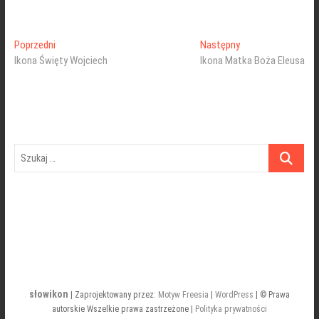
Nawigacja
Poprzedni
Następny
Poprzedni
Następny
wpis:
wpis:
Ikona Święty Wojciech
Ikona Matka Boża Eleusa
wpisu
Szukaj
…
słowikon
| Zaprojektowany przez:
Motyw Freesia
|
WordPress
| © Prawa
autorskie Wszelkie prawa zastrzeżone |
Polityka prywatności