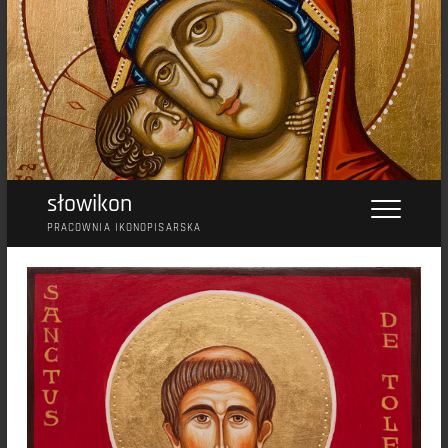
Przejdź
do
treści
słowikon
PRACOWNIA IKONOPISARSKA