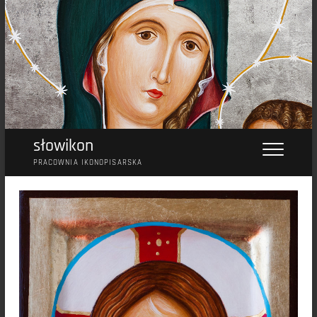
Przejdź
do
treści
słowikon
PRACOWNIA IKONOPISARSKA