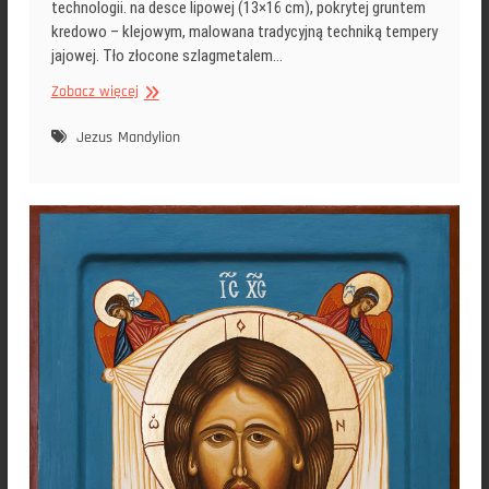
technologii. na desce lipowej (13×16 cm), pokrytej gruntem
kredowo – klejowym, malowana tradycyjną techniką tempery
jajowej. Tło złocone szlagmetalem…
Ikona
Zobacz więcej
Oblicze
Chrystusa
Jezus
Mandylion