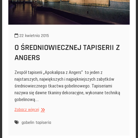
22 kwietnia 2015
O ŚREDNIOWIECZNEJ TAPISERII Z
ANGERS
Zespół tapiserii „Apokalipsa z Angers” to jeden z
najstarszych, największych i najpiękniejszych zabytków
średniowiecznego tkactwa gobelinowego. Tapiseriami
nazywa się dawne tkaniny dekoracyjne, wykonane techniką
gobelinową.…
O
Zobacz więcej
ŚREDNIOWIECZNEJ
TAPISERII
gobelin
tapiseria
Z
ANGERS