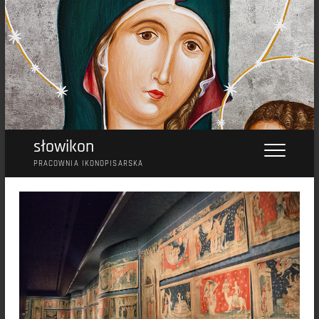
Przejdź
do
treści
słowikon
PRACOWNIA IKONOPISARSKA