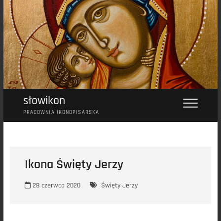
Przejdź
do
treści
słowikon
PRACOWNIA IKONOPISARSKA
Ikona Święty Jerzy
28 czerwca 2020
Święty Jerzy