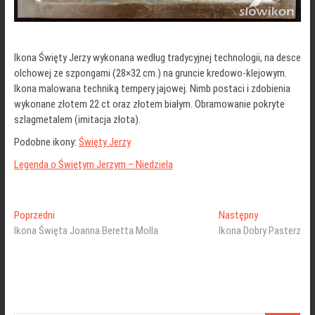
Ikona Święty Jerzy wykonana według tradycyjnej technologii, na desce
olchowej ze szpongami (28×32 cm.) na gruncie kredowo-klejowym.
Ikona malowana techniką tempery jajowej. Nimb postaci i zdobienia
wykonane złotem 22 ct oraz złotem białym. Obramowanie pokryte
szlagmetalem (imitacja złota).
Podobne ikony:
Święty Jerzy
Legenda o Świętym Jerzym – Niedziela
Nawigacja
Poprzedni
Następny
Poprzedni
Następny
wpis:
wpis:
Ikona Święta Joanna Beretta Molla
Ikona Dobry Pasterz
wpisu