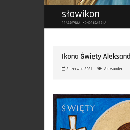
słowikon
PRACOWNIA IKONOPISARSKA
Ikona Święty Aleksan
2 czerwca 2021
Aleksander