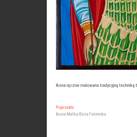
Ikona ręcznie malowana tradycyjną techniką 
Nawigacja
Poprzedni
Poprzedni
wpis:
Ikona Matka Boża Fatimska
wpisu