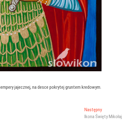
tempery jajecznej, na desce pokrytej gruntem kredowym.
Następny
Następny
wpis:
Ikona Święty Mikołaj