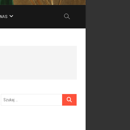
 NAS
Szukaj
…