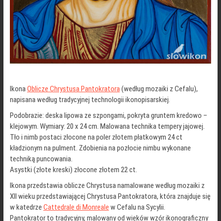
Ikona
Oblicze Chrystusa Pantokratora
(według mozaiki z Cefalu),
napisana według tradycyjnej technologii ikonopisarskiej.
Podobrazie: deska lipowa ze szpongami, pokryta gruntem kredowo –
klejowym. Wymiary: 20 x 24 cm. Malowana technika tempery jajowej.
Tło i nimb postaci złocone na poler złotem płatkowym 24 ct
kładzionym na pulment. Zdobienia na pozłocie nimbu wykonane
techniką puncowania.
Asystki (złote kreski) złocone złotem 22 ct.
Ikona przedstawia oblicze Chrystusa namalowane według mozaiki z
XII wieku przedstawiającej Chrystusa Pantokratora, która znajduje się
w katedrze
Cattedrale di Monreale
w Cefalu na Sycylii.
Pantokrator to tradycyjny, malowany od wieków wzór ikonograficzny