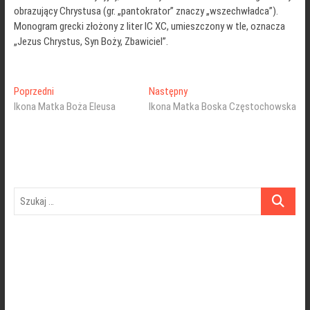
obrazujący Chrystusa (gr. „pantokrator” znaczy „wszechwładca”).
Monogram grecki złożony z liter IC XC, umieszczony w tle, oznacza
„Jezus Chrystus, Syn Boży, Zbawiciel”.
Nawigacja
Poprzedni
Następny
Poprzedni
Następny
wpis:
wpis:
Ikona Matka Boża Eleusa
Ikona Matka Boska Częstochowska
wpisu
Szukaj
…