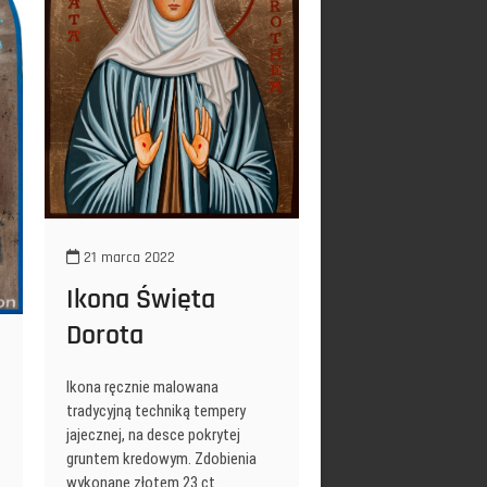
21 marca 2022
Ikona Święta
Dorota
Ikona ręcznie malowana
tradycyjną techniką tempery
jajecznej, na desce pokrytej
gruntem kredowym. Zdobienia
wykonane złotem 23 ct.