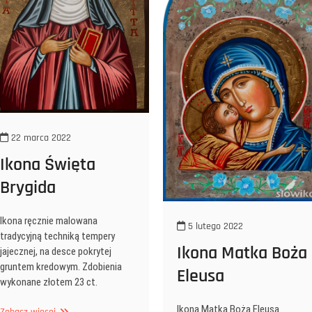
22 marca 2022
Ikona Święta
Brygida
Ikona ręcznie malowana
5 lutego 2022
tradycyjną techniką tempery
Ikona Matka Boża
jajecznej, na desce pokrytej
gruntem kredowym. Zdobienia
Eleusa
wykonane złotem 23 ct.
Ikona Matka Boża Eleusa
Ikona
Zobacz więcej