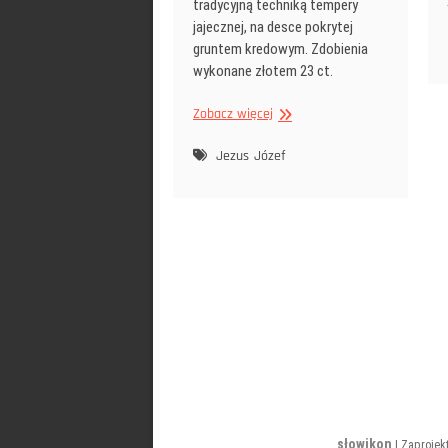
tradycyjną techniką tempery
jajecznej, na desce pokrytej
gruntem kredowym. Zdobienia
wykonane złotem 23 ct.
Ikona
Zobacz więcej
Święty
Józef
Jezus
Józef
Stronicowanie
wpisów
słowikon
| Zaprojek