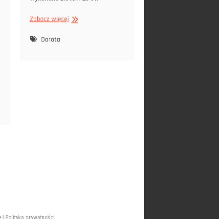
Ikona
Zobacz więcej
Święta
Dorota
Dorota
 |
Polityka prywatności