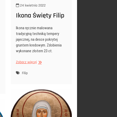
24 kwietnia 2022
Ikona Święty Filip
Ikona ręcznie malowana
tradycyjną techniką tempery
jajecznej, na desce pokrytej
gruntem kredowym. Zdobienia
wykonane złotem 23 ct.
Ikona
Zobacz więcej
Święty
Filip
Filip