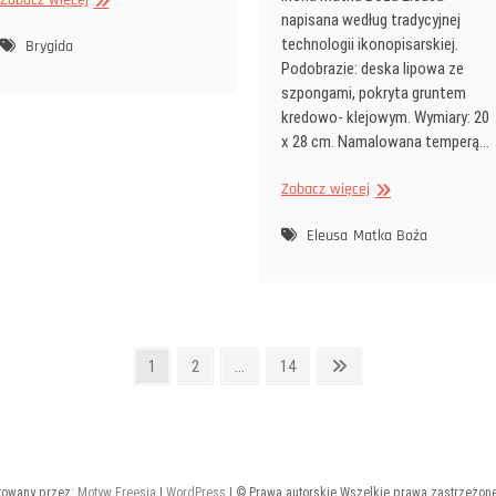
napisana według tradycyjnej
Święta
technologii ikonopisarskiej.
Brygida
Brygida
Podobrazie: deska lipowa ze
szpongami, pokryta gruntem
kredowo- klejowym. Wymiary: 20
x 28 cm. Namalowana temperą…
Ikona
Zobacz więcej
Matka
Boża
Eleusa
Matka Boża
Eleusa
Strona
Strona
Strona
Następna
1
2
…
14
strona
towany przez:
Motyw Freesia
|
WordPress
| © Prawa autorskie Wszelkie prawa zastrzeżone