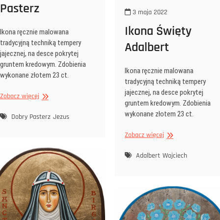
Pasterz
3 maja 2022
Ikona Święty
Ikona ręcznie malowana
tradycyjną techniką tempery
Adalbert
jajecznej, na desce pokrytej
gruntem kredowym. Zdobienia
Ikona ręcznie malowana
wykonane złotem 23 ct.
tradycyjną techniką tempery
jajecznej, na desce pokrytej
Ikona
Zobacz więcej
gruntem kredowym. Zdobienia
Jezus
wykonane złotem 23 ct.
Dobry
Dobry Pasterz
Jezus
Pasterz
Ikona
Zobacz więcej
Święty
Adalbert
Adalbert
Wojciech