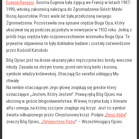
Eugenii Ravasio
. Siostra Eugenia była żyjącą we Francji w latach 1907-
1990, włoską zakonnicą należąca do Zgromadzenia Sióstr Matki
Bożej Apostołów. Przez wiele lat była przełożoną swojego
Zgromadzenia. Pozostawiła ona spisane orędzie Boga Ojca, który
ukazywał się jej podczas jej pobytu w nowicjacie w 1932 roku. Jedną z
próśb tego orędzia było rozpowszechnienie wizerunku Boga Ojca. Te
prywatne objawienia te były dokładnie badane i zostały zatwierdzone
przez Kościół Katolicki.
Bóg Ojciec jest na ikonie ukazany jako mężczyzna bez brody, wiecznie
młody. Zasiada na złotym tronie, przed nim leżą berło i korona,
symbole władzy królewskiej. Otaczają Go serafini oddający Mu
chwałę.
Na nimbie otaczającym Jego głowę znajdują się greckie litery
oznaczające „Jestem, Który Jestem”. Prawą ręką Bóg Ojciec ma
ułożoną w geście błogosławieństwa. W lewej trzyma kulę z literami
alfa i omega, na której szczycie znajduje się krzyż. Jest to symbol
świata odkupionego przez Chrystusowy krzyż. Podpis „
Deus Abba
”
znaczy Bóg Ojciec, „
Omnipotens Pater
” – Wszechmogący Ojciec.