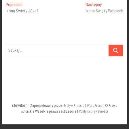
Nawigacja
Poprzedni
Następny
Poprzedni
Następny
wpis:
wpis:
Ikona Święty Józef
Ikona Święty Wojciech
wpisu
Szukaj
…
słowikon
| Zaprojektowany przez:
Motyw Freesia
|
WordPress
| © Prawa
autorskie Wszelkie prawa zastrzeżone |
Polityka prywatności