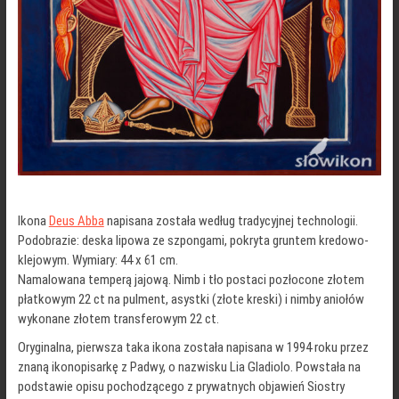
Ikona
Deus Abba
napisana została według tradycyjnej technologii.
Podobrazie: deska lipowa ze szpongami, pokryta gruntem kredowo-
klejowym. Wymiary: 44 x 61 cm.
Namalowana temperą jajową. Nimb i tło postaci pozłocone złotem
płatkowym 22 ct na pulment, asystki (złote kreski) i nimby aniołów
wykonane złotem transferowym 22 ct.
Oryginalna, pierwsza taka ikona została napisana w 1994 roku przez
znaną ikonopisarkę z Padwy, o nazwisku Lia Gladiolo. Powstała na
podstawie opisu pochodzącego z prywatnych objawień Siostry