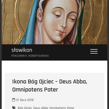
Przejdź
do
treści
słowikon
PRACOWNIA IKONOPISARSKA
Ikona Bóg Ojciec – Deus Abba,
Omnipotens Pater
31 lipca 2018
Bóg Ojciec
Deus Abba
Omnipotens Pater